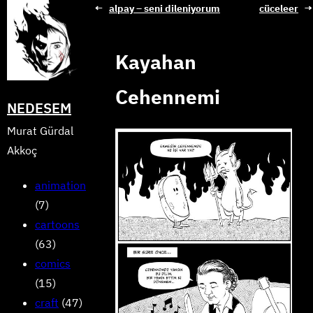
Skip
←
alpay – seni dileniyorum
cüceleer
→
to
content
Kayahan
Cehennemi
NEDESEM
Murat Gürdal
Akkoç
animation
(7)
cartoons
(63)
comics
(15)
craft
(47)