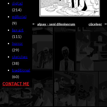
digital
(214)
editorial
(9)
←
alpay – seni dileniyorum
cüceleer
→
fan art
(111)
horror
(29)
sketches
(38)
traditional
(60)
CONTACT ME